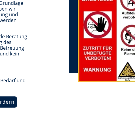
 Grundlage
ben wir
tung und
 werden
de Beratung.
g des
e Betreuung
 und kein
 Bedarf und
ordern